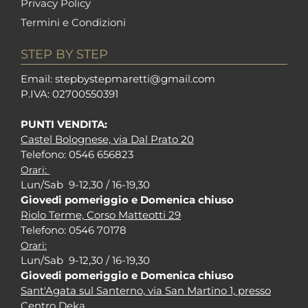
Privacy Policy
Termini e Condizioni
STEP BY STEP
Em
ail: stepbystepm
aretti@gmail.com
P.I
VA: 02700550391
PUNTI VENDITA:
Castel Bolognese, via Dal Prato 20
Tel
efono: 0546 656823
Orari:
Lun/Sab 9-12,30 / 16-19,30
Giovedi pomeriggio e Domenica chiuso
Riolo Terme, Corso Matteotti 29
Tel
efono: 0546 70178
Orari:
Lun/Sab 9-12,30 / 16-19,30
Giovedi pomeriggio e Domenica chiuso
Sant'Agata sul Santerno, via San Martino 1, presso
Centro Deka