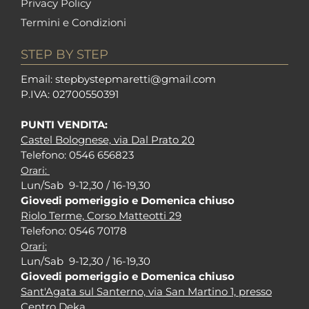
Privacy Policy
Termini e Condizioni
STEP BY STEP
Em
ail: stepbystepm
aretti@gmail.com
P.I
VA: 02700550391
PUNTI VENDITA:
Castel Bolognese, via Dal Prato 20
Tel
efono: 0546 656823
Orari:
Lun/Sab 9-12,30 / 16-19,30
Giovedi pomeriggio e Domenica chiuso
Riolo Terme, Corso Matteotti 29
Tel
efono: 0546 70178
Orari:
Lun/Sab 9-12,30 / 16-19,30
Giovedi pomeriggio e Domenica chiuso
Sant'Agata sul Santerno, via San Martino 1, presso
Centro Deka