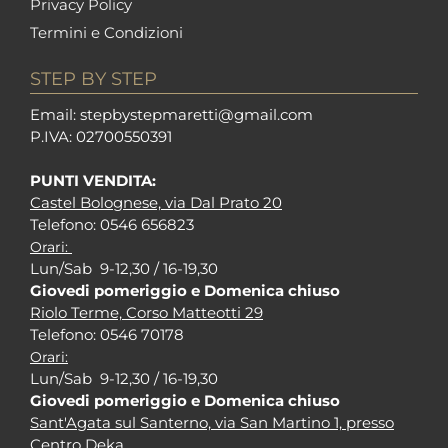
Privacy Policy
Termini e Condizioni
STEP BY STEP
Em
ail: stepbystepm
aretti@gmail.com
P.I
VA: 02700550391
PUNTI VENDITA:
Castel Bolognese, via Dal Prato 20
Tel
efono: 0546 656823
Orari:
Lun/Sab 9-12,30 / 16-19,30
Giovedi pomeriggio e Domenica chiuso
Riolo Terme, Corso Matteotti 29
Tel
efono: 0546 70178
Orari:
Lun/Sab 9-12,30 / 16-19,30
Giovedi pomeriggio e Domenica chiuso
Sant'Agata sul Santerno, via San Martino 1, presso
Centro Deka