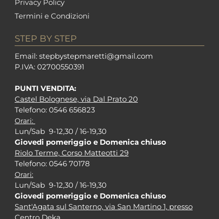
Privacy Policy
Termini e Condizioni
STEP BY STEP
Em
ail: stepbystepm
aretti@gmail.com
P.I
VA: 02700550391
PUNTI VENDITA:
Castel Bolognese, via Dal Prato 20
Tel
efono: 0546 656823
Orari:
Lun/Sab 9-12,30 / 16-19,30
Giovedi pomeriggio e Domenica chiuso
Riolo Terme, Corso Matteotti 29
Tel
efono: 0546 70178
Orari:
Lun/Sab 9-12,30 / 16-19,30
Giovedi pomeriggio e Domenica chiuso
Sant'Agata sul Santerno, via San Martino 1, presso
Centro Deka