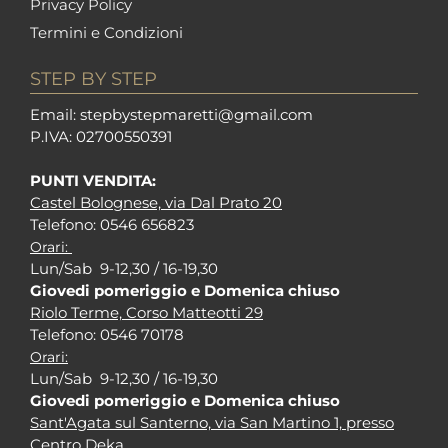
Privacy Policy
Termini e Condizioni
STEP BY STEP
Em
ail: stepbystepm
aretti@gmail.com
P.I
VA: 02700550391
PUNTI VENDITA:
Castel Bolognese, via Dal Prato 20
Tel
efono: 0546 656823
Orari:
Lun/Sab 9-12,30 / 16-19,30
Giovedi pomeriggio e Domenica chiuso
Riolo Terme, Corso Matteotti 29
Tel
efono: 0546 70178
Orari:
Lun/Sab 9-12,30 / 16-19,30
Giovedi pomeriggio e Domenica chiuso
Sant'Agata sul Santerno, via San Martino 1, presso
Centro Deka