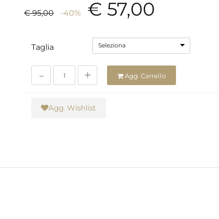
€ 57,00
€ 95,00
-40%
Seleziona
Taglia
Quantità
Agg. Carrello
Agg. Wishlist