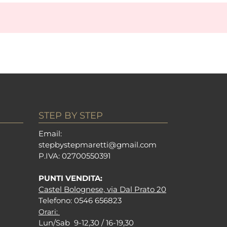
STEP BY STEP
Em
ail:
stepbystepm
aretti@gmail.com
P.I
VA: 02700550391
PUNTI VENDITA:
Castel Bolognese, via Dal Prato 20
Tel
efono: 0546 656823
Orari:
Lun/Sab 9-12,30 / 16-19,30