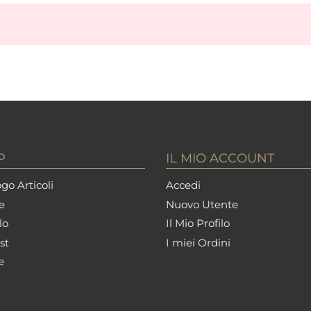
P
IL MIO ACCOUNT
go Articoli
Accedi
e
Nuovo Utente
lo
Il Mio Profilo
st
I miei Ordini
e