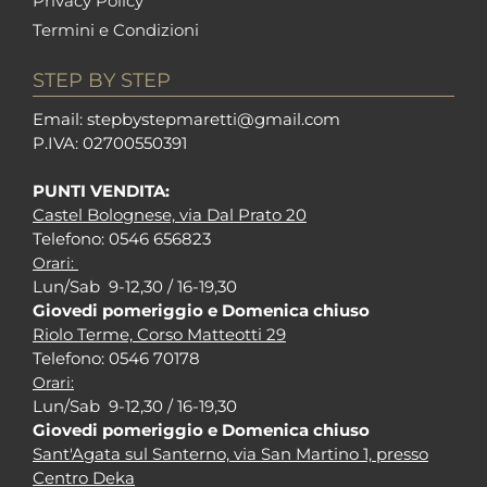
Privacy Policy
Termini e Condizioni
STEP BY STEP
Em
ail: stepbystepm
aretti@gmail.com
P.I
VA: 02700550391
PUNTI VENDITA:
Castel Bolognese, via Dal Prato 20
Tel
efono: 0546 656823
Orari:
Lun/Sab 9-12,30 / 16-19,30
Giovedi pomeriggio e Domenica chiuso
Riolo Terme, Corso Matteotti 29
Tel
efono: 0546 70178
Orari:
Lun/Sab 9-12,30 / 16-19,30
Giovedi pomeriggio e Domenica chiuso
Sant'Agata sul Santerno, via San Martino 1, presso
Centro Deka