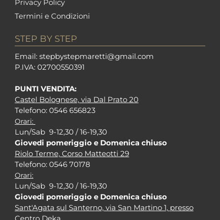
Privacy Policy
Termini e Condizioni
STEP BY STEP
Em
ail: stepbystepm
aretti@gmail.com
P.I
VA: 02700550391
PUNTI VENDITA:
Castel Bolognese, via Dal Prato 20
Tel
efono: 0546 656823
Orari:
Lun/Sab 9-12,30 / 16-19,30
Giovedi pomeriggio e Domenica chiuso
Riolo Terme, Corso Matteotti 29
Tel
efono: 0546 70178
Orari:
Lun/Sab 9-12,30 / 16-19,30
Giovedi pomeriggio e Domenica chiuso
Sant'Agata sul Santerno, via San Martino 1, presso
Centro Deka