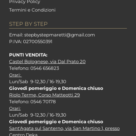
Privacy Policy
Termini e Condizioni
STEP BY STEP
Em
ail: stepbystepm
aretti@gmail.com
P.I
VA: 02700550391
PUNTI VENDITA:
Castel Bolognese, via Dal Prato 20
Tel
efono: 0546 656823
Orari:
Lun/Sab 9-12,30 / 16-19,30
Giovedi pomeriggio e Domenica chiuso
Riolo Terme, Corso Matteotti 29
Tel
efono: 0546 70178
Orari:
Lun/Sab 9-12,30 / 16-19,30
Giovedi pomeriggio e Domenica chiuso
Sant'Agata sul Santerno, via San Martino 1, presso
Centro Deka