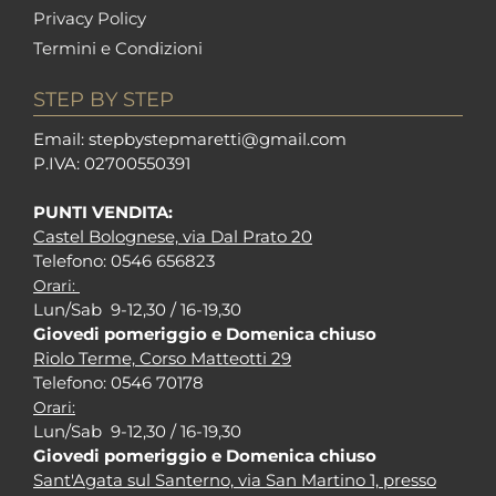
Privacy Policy
Termini e Condizioni
STEP BY STEP
Em
ail: stepbystepm
aretti@gmail.com
P.I
VA: 02700550391
PUNTI VENDITA:
Castel Bolognese, via Dal Prato 20
Tel
efono: 0546 656823
Orari:
Lun/Sab 9-12,30 / 16-19,30
Giovedi pomeriggio e Domenica chiuso
Riolo Terme, Corso Matteotti 29
Tel
efono: 0546 70178
Orari:
Lun/Sab 9-12,30 / 16-19,30
Giovedi pomeriggio e Domenica chiuso
Sant'Agata sul Santerno, via San Martino 1, presso