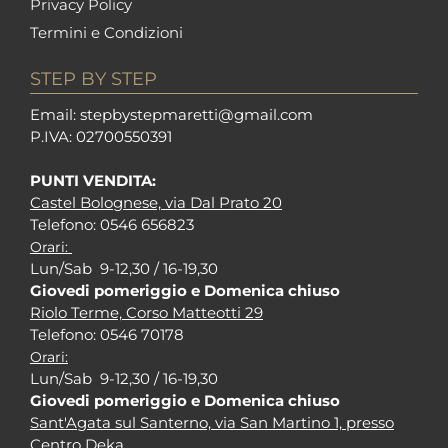
Privacy Policy
Termini e Condizioni
STEP BY STEP
Em
ail: stepbystepm
aretti@gmail.com
P.I
VA: 02700550391
PUNTI VENDITA:
Castel Bolognese, via Dal Prato 20
Tel
efono: 0546 656823
Orari:
Lun/Sab 9-12,30 / 16-19,30
Giovedi pomeriggio e Domenica chiuso
Riolo Terme, Corso Matteotti 29
Tel
efono: 0546 70178
Orari:
Lun/Sab 9-12,30 / 16-19,30
Giovedi pomeriggio e Domenica chiuso
Sant'Agata sul Santerno, via San Martino 1, presso
Centro Deka