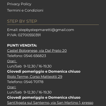
Privacy Policy
Termini e Condizioni
STEP BY STEP
Em
ail: stepbystepm
aretti@gmail.com
P.I
VA: 02700550391
PUNTI VENDITA:
Castel Bolognese, via Dal Prato 20
Tel
efono: 0546 656823
Orari:
Lun/Sab 9-12,30 / 16-19,30
Giovedi pomeriggio e Domenica chiuso
Riolo Terme, Corso Matteotti 29
Tel
efono: 0546 70178
Orari:
Lun/Sab 9-12,30 / 16-19,30
Giovedi pomeriggio e Domenica chiuso
Sant'Agata sul Santerno, via San Martino 1, presso