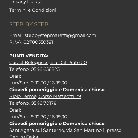
Privacy Policy
Termini e Condizioni
STEP BY STEP
Em
ail: stepbystepm
aretti@gmail.com
P.I
VA: 02700550391
PUNTI VENDITA:
Castel Bolognese, via Dal Prato 20
Tel
efono: 0546 656823
Orari:
Lun/Sab 9-12,30 / 16-19,30
Giovedi pomeriggio e Domenica chiuso
Riolo Terme, Corso Matteotti 29
Tel
efono: 0546 70178
Orari:
Lun/Sab 9-12,30 / 16-19,30
Giovedi pomeriggio e Domenica chiuso
Sant'Agata sul Santerno, via San Martino 1, presso
Centro Deka