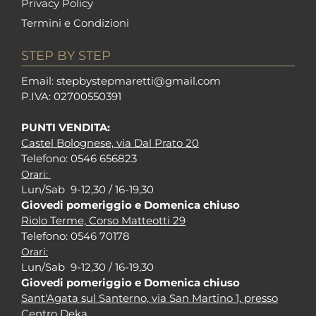
Privacy Policy
Termini e Condizioni
STEP BY STEP
Em
ail: stepbystepm
aretti@gmail.com
P.I
VA: 02700550391
PUNTI VENDITA:
Castel Bolognese, via Dal Prato 20
Tel
efono: 0546 656823
Orari:
Lun/Sab 9-12,30 / 16-19,30
Giovedi pomeriggio e Domenica chiuso
Riolo Terme, Corso Matteotti 29
Tel
efono: 0546 70178
Orari:
Lun/Sab 9-12,30 / 16-19,30
Giovedi pomeriggio e Domenica chiuso
Sant'Agata sul Santerno, via San Martino 1, presso
Centro Deka