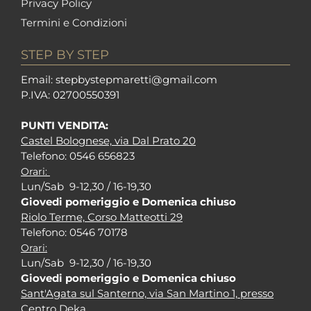
Privacy Policy
Termini e Condizioni
STEP BY STEP
Em
ail: stepbystepm
aretti@gmail.com
P.I
VA: 02700550391
PUNTI VENDITA:
Castel Bolognese, via Dal Prato 20
Tel
efono: 0546 656823
Orari:
Lun/Sab 9-12,30 / 16-19,30
Giovedi pomeriggio e Domenica chiuso
Riolo Terme, Corso Matteotti 29
Tel
efono: 0546 70178
Orari:
Lun/Sab 9-12,30 / 16-19,30
Giovedi pomeriggio e Domenica chiuso
Sant'Agata sul Santerno, via San Martino 1, presso
Centro Deka