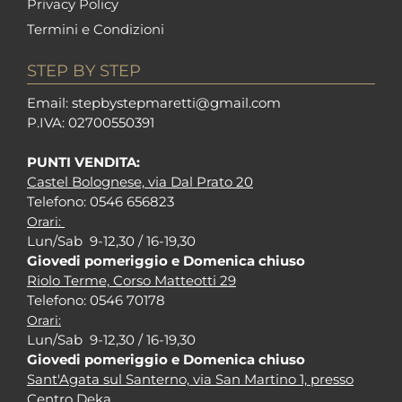
Privacy Policy
Termini e Condizioni
STEP BY STEP
Em
ail: stepbystepm
aretti@gmail.com
P.I
VA: 02700550391
PUNTI VENDITA:
Castel Bolognese, via Dal Prato 20
Tel
efono: 0546 656823
Orari:
Lun/Sab 9-12,30 / 16-19,30
Giovedi pomeriggio e Domenica chiuso
Riolo Terme, Corso Matteotti 29
Tel
efono: 0546 70178
Orari:
Lun/Sab 9-12,30 / 16-19,30
Giovedi pomeriggio e Domenica chiuso
Sant'Agata sul Santerno, via San Martino 1, presso
Centro Deka