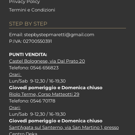
Privacy Policy
Termini e Condizioni
STEP BY STEP
Em
ail: stepbystepm
aretti@gmail.com
P.I
VA: 02700550391
PUNTI VENDITA:
Castel Bolognese, via Dal Prato 20
Tel
efono: 0546 656823
Orari:
Lun/Sab 9-12,30 / 16-19,30
Giovedi pomeriggio e Domenica chiuso
Riolo Terme, Corso Matteotti 29
Tel
efono: 0546 70178
Orari:
Lun/Sab 9-12,30 / 16-19,30
Giovedi pomeriggio e Domenica chiuso
Sant'Agata sul Santerno, via San Martino 1, presso
Centro Deka