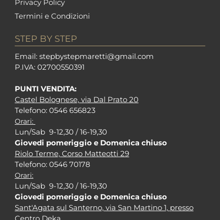
Privacy Policy
Termini e Condizioni
STEP BY STEP
Em
ail: stepbystepm
aretti@gmail.com
P.I
VA: 02700550391
PUNTI VENDITA:
Castel Bolognese, via Dal Prato 20
Tel
efono: 0546 656823
Orari:
Lun/Sab 9-12,30 / 16-19,30
Giovedi pomeriggio e Domenica chiuso
Riolo Terme, Corso Matteotti 29
Tel
efono: 0546 70178
Orari:
Lun/Sab 9-12,30 / 16-19,30
Giovedi pomeriggio e Domenica chiuso
Sant'Agata sul Santerno, via San Martino 1, presso
Centro Deka