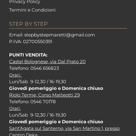
Privacy Policy
Termini e Condizioni
STEP BY STEP
Em
ail: stepbystepm
aretti@gmail.com
P.I
VA: 02700550391
PUNTI VENDITA:
Castel Bolognese, via Dal Prato 20
Tel
efono: 0546 656823
Orari:
Lun/Sab 9-12,30 / 16-19,30
Giovedi pomeriggio e Domenica chiuso
Riolo Terme, Corso Matteotti 29
Tel
efono: 0546 70178
Orari:
Lun/Sab 9-12,30 / 16-19,30
Giovedi pomeriggio e Domenica chiuso
Sant'Agata sul Santerno, via San Martino 1, presso
Centro Deka