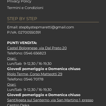
Privacy Policy
Termini e Condizioni
STEP BY STEP
Em
ail: stepbystepm
aretti@gmail.com
P.I
VA: 02700550391
PUNTI VENDITA:
Castel Bolognese, via Dal Prato 20
Tel
efono: 0546 656823
Orari:
Lun/Sab 9-12,30 / 16-19,30
Giovedi pomeriggio e Domenica chiuso
Riolo Terme, Corso Matteotti 29
Tel
efono: 0546 70178
Orari:
Lun/Sab 9-12,30 / 16-19,30
Giovedi pomeriggio e Domenica chiuso
Sant'Agata sul Santerno, via San Martino 1, presso
Centro Deka