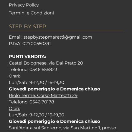
Privacy Policy
Termini e Condizioni
STEP BY STEP
Em
ail: stepbystepm
aretti@gmail.com
P.I
VA: 02700550391
PUNTI VENDITA:
Castel Bolognese, via Dal Prato 20
Tel
efono: 0546 656823
Orari:
Lun/Sab 9-12,30 / 16-19,30
Giovedi pomeriggio e Domenica chiuso
Riolo Terme, Corso Matteotti 29
Tel
efono: 0546 70178
Orari:
Lun/Sab 9-12,30 / 16-19,30
Giovedi pomeriggio e Domenica chiuso
Sant'Agata sul Santerno, via San Martino 1, presso