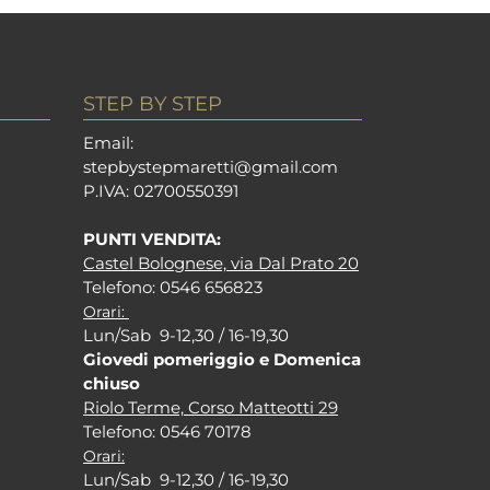
STEP BY STEP
Em
ail:
stepbystepm
aretti@gmail.com
P.I
VA: 02700550391
PUNTI VENDITA:
Castel Bolognese, via Dal Prato 20
Tel
efono: 0546 656823
Orari:
Lun/Sab 9-12,30 / 16-19,30
Giovedi pomeriggio e Domenica
chiuso
Riolo Terme, Corso Matteotti 29
Tel
efono: 0546 70178
Orari:
Lun/Sab 9-12,30 / 16-19,30