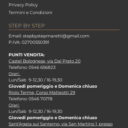
Privacy Policy
Termini e Condizioni
STEP BY STEP
Em
ail: stepbystepm
aretti@gmail.com
P.I
VA: 02700550391
PUNTI VENDITA:
Castel Bolognese, via Dal Prato 20
Tel
efono: 0546 656823
Orari:
Lun/Sab 9-12,30 / 16-19,30
Giovedi pomeriggio e Domenica chiuso
Riolo Terme, Corso Matteotti 29
Tel
efono: 0546 70178
Orari:
Lun/Sab 9-12,30 / 16-19,30
Giovedi pomeriggio e Domenica chiuso
Sant'Agata sul Santerno, via San Martino 1, presso