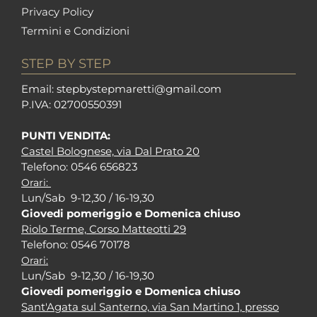
Privacy Policy
Termini e Condizioni
STEP BY STEP
Em
ail: stepbystepm
aretti@gmail.com
P.I
VA: 02700550391
PUNTI VENDITA:
Castel Bolognese, via Dal Prato 20
Tel
efono: 0546 656823
Orari:
Lun/Sab 9-12,30 / 16-19,30
Giovedi pomeriggio e Domenica chiuso
Riolo Terme, Corso Matteotti 29
Tel
efono: 0546 70178
Orari:
Lun/Sab 9-12,30 / 16-19,30
Giovedi pomeriggio e Domenica chiuso
Sant'Agata sul Santerno, via San Martino 1, presso