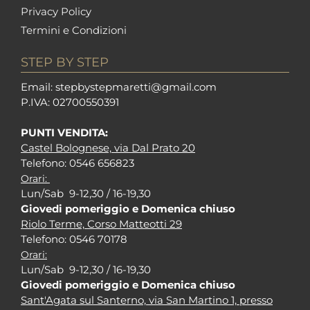
Privacy Policy
Termini e Condizioni
STEP BY STEP
Em
ail: stepbystepm
aretti@gmail.com
P.I
VA: 02700550391
PUNTI VENDITA:
Castel Bolognese, via Dal Prato 20
Tel
efono: 0546 656823
Orari:
Lun/Sab 9-12,30 / 16-19,30
Giovedi pomeriggio e Domenica chiuso
Riolo Terme, Corso Matteotti 29
Tel
efono: 0546 70178
Orari:
Lun/Sab 9-12,30 / 16-19,30
Giovedi pomeriggio e Domenica chiuso
Sant'Agata sul Santerno, via San Martino 1, presso