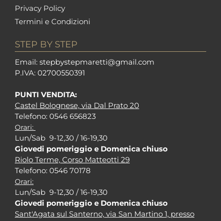
Privacy Policy
Termini e Condizioni
STEP BY STEP
Em
ail: stepbystepm
aretti@gmail.com
P.I
VA: 02700550391
PUNTI VENDITA:
Castel Bolognese, via Dal Prato 20
Tel
efono: 0546 656823
Orari:
Lun/Sab 9-12,30 / 16-19,30
Giovedi pomeriggio e Domenica chiuso
Riolo Terme, Corso Matteotti 29
Tel
efono: 0546 70178
Orari:
Lun/Sab 9-12,30 / 16-19,30
Giovedi pomeriggio e Domenica chiuso
Sant'Agata sul Santerno, via San Martino 1, presso