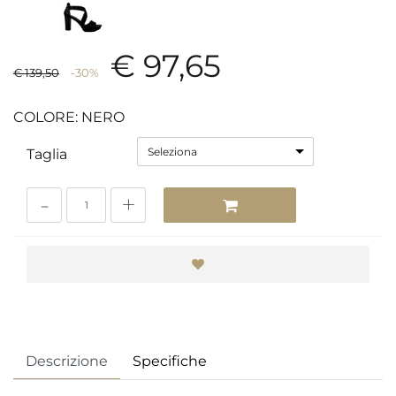
€ 97,65
€ 139,50
-30%
COLORE: NERO
Seleziona
Taglia
Quantità
Descrizione
Specifiche