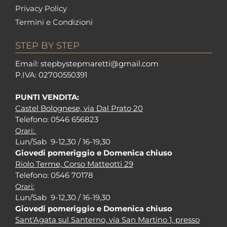
Privacy Policy
Termini e Condizioni
STEP BY STEP
Em
ail: stepbystepm
aretti@gmail.com
P.I
VA: 02700550391
PUNTI VENDITA:
Castel Bolognese, via Dal Prato 20
Tel
efono: 0546 656823
Orari:
Lun/Sab 9-12,30 / 16-19,30
Giovedi pomeriggio e Domenica chiuso
Riolo Terme, Corso Matteotti 29
Tel
efono: 0546 70178
Orari:
Lun/Sab 9-12,30 / 16-19,30
Giovedi pomeriggio e Domenica chiuso
Sant'Agata sul Santerno, via San Martino 1, presso