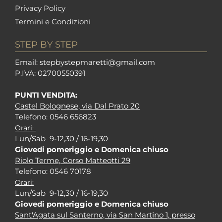
Privacy Policy
Termini e Condizioni
STEP BY STEP
Em
ail: stepbystepm
aretti@gmail.com
P.I
VA: 02700550391
PUNTI VENDITA:
Castel Bolognese, via Dal Prato 20
Tel
efono: 0546 656823
Orari:
Lun/Sab 9-12,30 / 16-19,30
Giovedi pomeriggio e Domenica chiuso
Riolo Terme, Corso Matteotti 29
Tel
efono: 0546 70178
Orari:
Lun/Sab 9-12,30 / 16-19,30
Giovedi pomeriggio e Domenica chiuso
Sant'Agata sul Santerno, via San Martino 1, presso