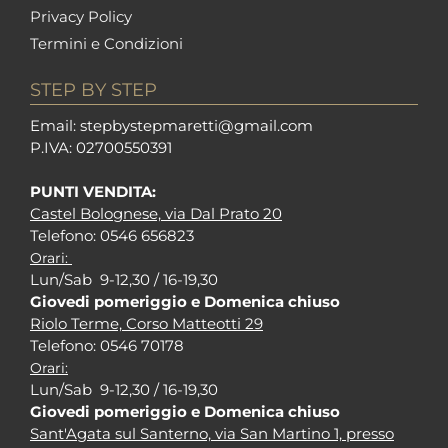
Privacy Policy
Termini e Condizioni
STEP BY STEP
Em
ail: stepbystepm
aretti@gmail.com
P.I
VA: 02700550391
PUNTI VENDITA:
Castel Bolognese, via Dal Prato 20
Tel
efono: 0546 656823
Orari:
Lun/Sab 9-12,30 / 16-19,30
Giovedi pomeriggio e Domenica chiuso
Riolo Terme, Corso Matteotti 29
Tel
efono: 0546 70178
Orari:
Lun/Sab 9-12,30 / 16-19,30
Giovedi pomeriggio e Domenica chiuso
Sant'Agata sul Santerno, via San Martino 1, presso