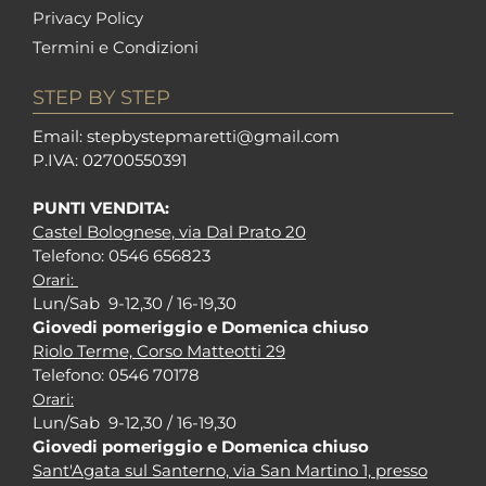
Privacy Policy
Termini e Condizioni
STEP BY STEP
Em
ail: stepbystepm
aretti@gmail.com
P.I
VA: 02700550391
PUNTI VENDITA:
Castel Bolognese, via Dal Prato 20
Tel
efono: 0546 656823
Orari:
Lun/Sab 9-12,30 / 16-19,30
Giovedi pomeriggio e Domenica chiuso
Riolo Terme, Corso Matteotti 29
Tel
efono: 0546 70178
Orari:
Lun/Sab 9-12,30 / 16-19,30
Giovedi pomeriggio e Domenica chiuso
Sant'Agata sul Santerno, via San Martino 1, presso