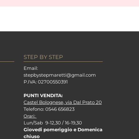
STEP BY STEP
Em
ail:
stepbystepm
aretti@gmail.com
P.I
VA: 02700550391
PUNTI VENDITA:
Castel Bolognese, via Dal Prato 20
Tel
efono: 0546 656823
Orari:
Lun/Sab 9-12,30 / 16-19,30
Giovedi pomeriggio e Domenica
chiuso