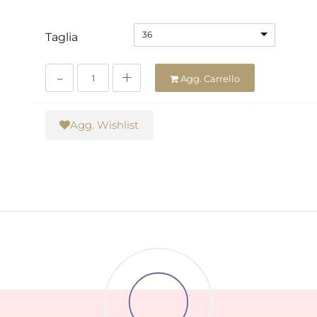
36
Taglia
Quantità
Agg. Carrello
Agg. Wishlist