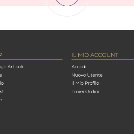
P
IL MIO ACCOUNT
go Articoli
Accedi
e
Nuovo Utente
lo
Il Mio Profilo
st
I miei Ordini
e