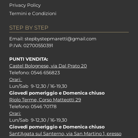
Privacy Policy
Termini e Condizioni
STEP BY STEP
Em
ail: stepbystepm
aretti@gmail.com
P.I
VA: 02700550391
PUNTI VENDITA:
Castel Bolognese, via Dal Prato 20
Tel
efono: 0546 656823
Orari:
Lun/Sab 9-12,30 / 16-19,30
Giovedi pomeriggio e Domenica chiuso
Riolo Terme, Corso Matteotti 29
Tel
efono: 0546 70178
Orari:
Lun/Sab 9-12,30 / 16-19,30
Giovedi pomeriggio e Domenica chiuso
Sant'Agata sul Santerno, via San Martino 1, presso