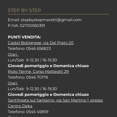
STEP BY STEP
Em
ail: stepbystepm
aretti@gmail.com
P.I
VA: 02700550391
PUNTI VENDITA:
Castel Bolognese, via Dal Prato 20
Tel
efono: 0546 656823
Orari:
Lun/Sab 9-12,30 / 16-19,30
Giovedi pomeriggio e Domenica chiuso
Riolo Terme, Corso Matteotti 29
Tel
efono: 0546 70178
Orari:
Lun/Sab 9-12,30 / 16-19,30
Giovedi pomeriggio e Domenica chiuso
Sant'Agata sul Santerno, via San Martino 1, presso
Centro Deka
Tel
efono: 0545 45859