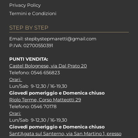
Privacy Policy
Termini e Condizioni
STEP BY STEP
Em
ail: stepbystepm
aretti@gmail.com
P.I
VA: 02700550391
PUNTI VENDITA:
Castel Bolognese, via Dal Prato 20
Tel
efono: 0546 656823
Orari:
Lun/Sab 9-12,30 / 16-19,30
Giovedi pomeriggio e Domenica chiuso
Riolo Terme, Corso Matteotti 29
Tel
efono: 0546 70178
Orari:
Lun/Sab 9-12,30 / 16-19,30
Giovedi pomeriggio e Domenica chiuso
Sant'Agata sul Santerno, via San Martino 1, presso