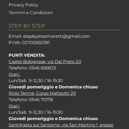
Privacy Policy
Termini e Condizioni
STEP BY STEP
Em
ail: stepbystepm
aretti@gmail.com
P.I
VA: 02700550391
PUNTI VENDITA:
Castel Bolognese, via Dal Prato 20
Tel
efono: 0546 656823
Orari:
Lun/Sab 9-12,30 / 16-19,30
Giovedi pomeriggio e Domenica chiuso
Riolo Terme, Corso Matteotti 29
Tel
efono: 0546 70178
Orari:
Lun/Sab 9-12,30 / 16-19,30
Giovedi pomeriggio e Domenica chiuso
Sant'Agata sul Santerno, via San Martino 1, presso