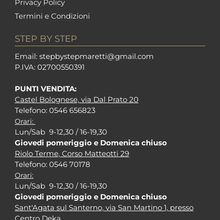
Privacy Policy
Termini e Condizioni
STEP BY STEP
Em
ail: stepbystepm
aretti@gmail.com
P.I
VA: 02700550391
PUNTI VENDITA:
Castel Bolognese, via Dal Prato 20
Tel
efono: 0546 656823
Orari:
Lun/Sab 9-12,30 / 16-19,30
Giovedi pomeriggio e Domenica chiuso
Riolo Terme, Corso Matteotti 29
Tel
efono: 0546 70178
Orari:
Lun/Sab 9-12,30 / 16-19,30
Giovedi pomeriggio e Domenica chiuso
Sant'Agata sul Santerno, via San Martino 1, presso
Centro Deka