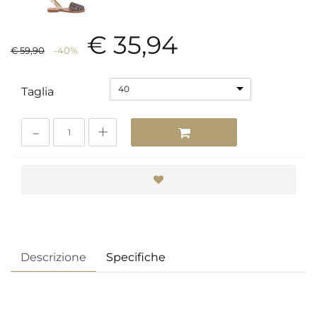
€ 35,94
€ 59,90
-40%
40
Taglia
Quantità
Descrizione
Specifiche