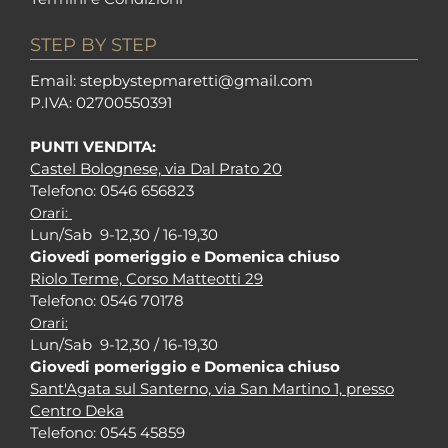
STEP BY STEP
Em
ail: stepbystepm
aretti@gmail.com
P.I
VA: 02700550391
PUNTI VENDITA:
Castel Bolognese, via Dal Prato 20
Tel
efono: 0546 656823
Orari:
Lun/Sab 9-12,30 / 16-19,30
Giovedi pomeriggio e Domenica chiuso
Riolo Terme, Corso Matteotti 29
Tel
efono: 0546 70178
Orari:
Lun/Sab 9-12,30 / 16-19,30
Giovedi pomeriggio e Domenica chiuso
Sant'Agata sul Santerno, via San Martino 1, presso
Centro Deka
Tel
efono: 0545 45859