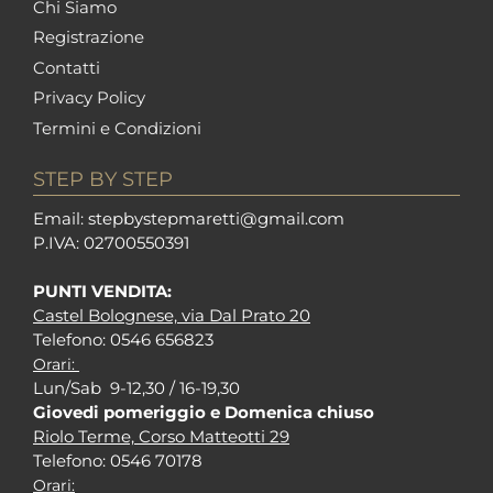
Chi Siamo
Registrazione
Contatti
Privacy Policy
Termini e Condizioni
STEP BY STEP
Em
ail: stepbystepm
aretti@gmail.com
P.I
VA: 02700550391
PUNTI VENDITA:
Castel Bolognese, via Dal Prato 20
Tel
efono: 0546 656823
Orari:
Lun/Sab 9-12,30 / 16-19,30
Giovedi pomeriggio e Domenica chiuso
Riolo Terme, Corso Matteotti 29
Tel
efono: 0546 70178
Orari: