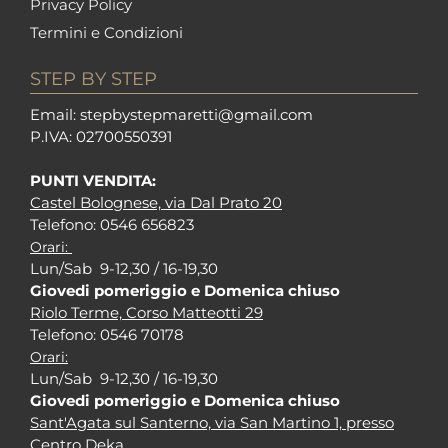
Privacy Policy
Termini e Condizioni
STEP BY STEP
Em
ail: stepbystepm
aretti@gmail.com
P.I
VA: 02700550391
PUNTI VENDITA:
Castel Bolognese, via Dal Prato 20
Tel
efono: 0546 656823
Orari:
Lun/Sab 9-12,30 / 16-19,30
Giovedi pomeriggio e Domenica chiuso
Riolo Terme, Corso Matteotti 29
Tel
efono: 0546 70178
Orari:
Lun/Sab 9-12,30 / 16-19,30
Giovedi pomeriggio e Domenica chiuso
Sant'Agata sul Santerno, via San Martino 1, presso
Centro Deka