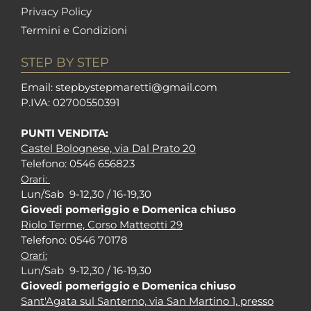
Privacy Policy
Termini e Condizioni
STEP BY STEP
Em
ail: stepbystepm
aretti@gmail.com
P.I
VA: 02700550391
PUNTI VENDITA:
Castel Bolognese, via Dal Prato 20
Tel
efono: 0546 656823
Orari:
Lun/Sab 9-12,30 / 16-19,30
Giovedi pomeriggio e Domenica chiuso
Riolo Terme, Corso Matteotti 29
Tel
efono: 0546 70178
Orari:
Lun/Sab 9-12,30 / 16-19,30
Giovedi pomeriggio e Domenica chiuso
Sant'Agata sul Santerno, via San Martino 1, presso