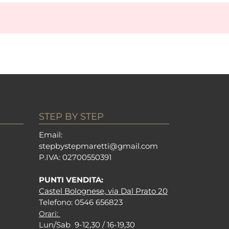
STEP BY STEP
Em
ail:
stepbystepm
aretti@gmail.com
P.I
VA: 02700550391
PUNTI VENDITA:
Castel Bolognese, via Dal Prato 20
Tel
efono: 0546 656823
Orari:
Lun/Sab 9-12,30 / 16-19,30