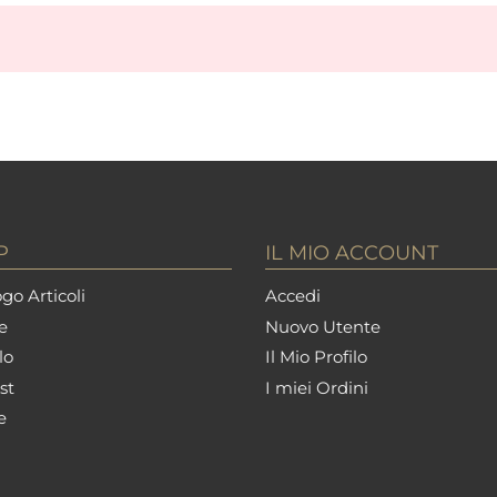
P
IL MIO ACCOUNT
go Articoli
Accedi
e
Nuovo Utente
lo
Il Mio Profilo
st
I miei Ordini
e