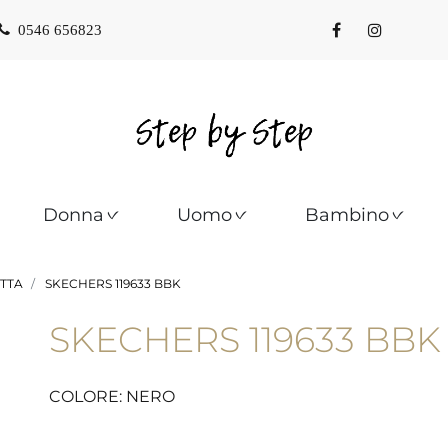
0546 656823
Donna
Uomo
Bambino
TTA
SKECHERS 119633 BBK
SKECHERS 119633 BBK
COLORE: NERO