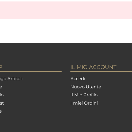
P
IL MIO ACCOUNT
go Articoli
Accedi
e
Nuovo Utente
lo
Il Mio Profilo
st
I miei Ordini
e