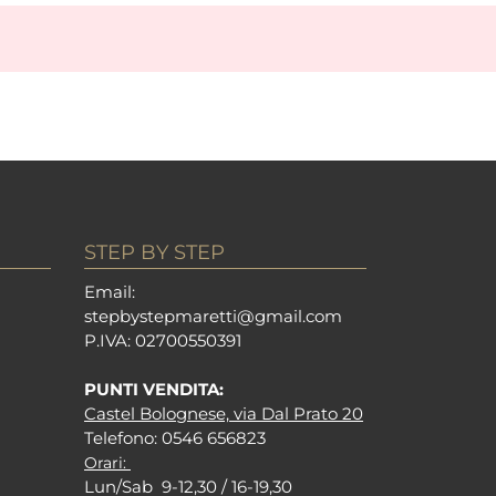
STEP BY STEP
Em
ail:
stepbystepm
aretti@gmail.com
P.I
VA: 02700550391
PUNTI VENDITA:
Castel Bolognese, via Dal Prato 20
Tel
efono: 0546 656823
Orari:
Lun/Sab 9-12,30 / 16-19,30