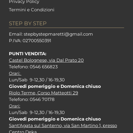
Privacy Policy
Termini e Condizioni
STEP BY STEP
Em
ail: stepbystepm
aretti@gmail.com
P.I
VA: 02700550391
PUNTI VENDITA:
Castel Bolognese, via Dal Prato 20
Tel
efono: 0546 656823
Orari:
Lun/Sab 9-12,30 / 16-19,30
Giovedi pomeriggio e Domenica chiuso
Riolo Terme, Corso Matteotti 29
Tel
efono: 0546 70178
Orari:
Lun/Sab 9-12,30 / 16-19,30
Giovedi pomeriggio e Domenica chiuso
Sant'Agata sul Santerno, via San Martino 1, presso
Centro Deka