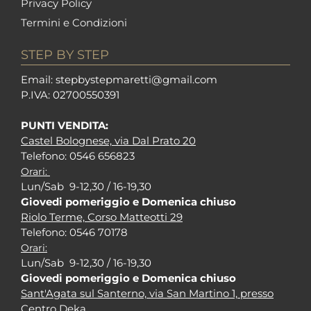
Privacy Policy
Termini e Condizioni
STEP BY STEP
Em
ail: stepbystepm
aretti@gmail.com
P.I
VA: 02700550391
PUNTI VENDITA:
Castel Bolognese, via Dal Prato 20
Tel
efono: 0546 656823
Orari:
Lun/Sab 9-12,30 / 16-19,30
Giovedi pomeriggio e Domenica chiuso
Riolo Terme, Corso Matteotti 29
Tel
efono: 0546 70178
Orari:
Lun/Sab 9-12,30 / 16-19,30
Giovedi pomeriggio e Domenica chiuso
Sant'Agata sul Santerno, via San Martino 1, presso
Centro Deka