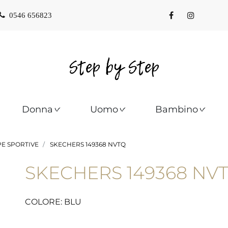
0546 656823
Donna
Uomo
Bambino
E SPORTIVE
SKECHERS 149368 NVTQ
SKECHERS 149368 NV
COLORE: BLU