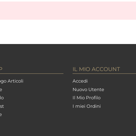
P
IL MIO ACCOUNT
go Articoli
Accedi
e
Nuovo Utente
lo
Il Mio Profilo
st
I miei Ordini
e