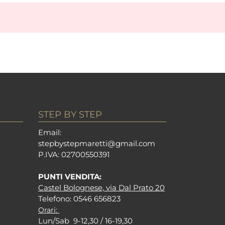
STEP BY STEP
Em
ail:
stepbystepm
aretti@gmail.com
P.I
VA: 02700550391
PUNTI VENDITA:
Castel Bolognese, via Dal Prato 20
Tel
efono: 0546 656823
Orari:
Lun/Sab 9-12,30 / 16-19,30