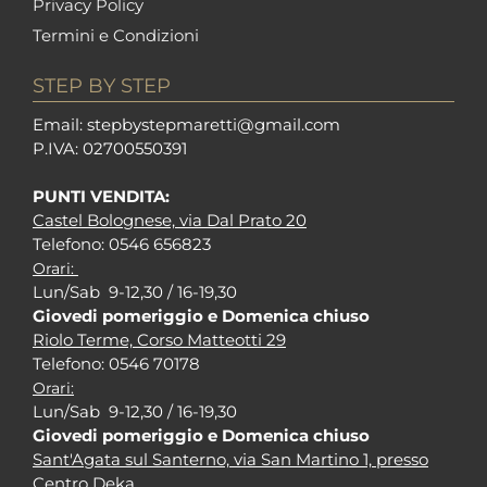
Privacy Policy
Termini e Condizioni
STEP BY STEP
Em
ail: stepbystepm
aretti@gmail.com
P.I
VA: 02700550391
PUNTI VENDITA:
Castel Bolognese, via Dal Prato 20
Tel
efono: 0546 656823
Orari:
Lun/Sab 9-12,30 / 16-19,30
Giovedi pomeriggio e Domenica chiuso
Riolo Terme, Corso Matteotti 29
Tel
efono: 0546 70178
Orari:
Lun/Sab 9-12,30 / 16-19,30
Giovedi pomeriggio e Domenica chiuso
Sant'Agata sul Santerno, via San Martino 1, presso
Centro Deka