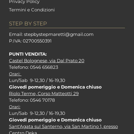
Privacy Policy
Termini e Condizioni
STEP BY STEP
Em
ail: stepbystepm
aretti@gmail.com
P.I
VA: 02700550391
PUNTI VENDITA:
Castel Bolognese, via Dal Prato 20
Tel
efono: 0546 656823
Orari:
Lun/Sab 9-12,30 / 16-19,30
Giovedi pomeriggio e Domenica chiuso
Riolo Terme, Corso Matteotti 29
Tel
efono: 0546 70178
Orari:
Lun/Sab 9-12,30 / 16-19,30
Giovedi pomeriggio e Domenica chiuso
Sant'Agata sul Santerno, via San Martino 1, presso
Centro Deka