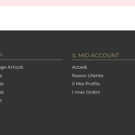
P
IL MIO ACCOUNT
go Articoli
Accedi
e
Nuovo Utente
lo
Il Mio Profilo
st
I miei Ordini
e