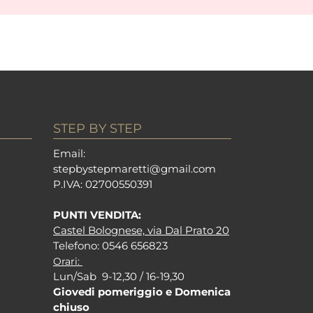
STEP BY STEP
Em
ail:
stepbystepm
aretti@gmail.com
P.I
VA: 02700550391
PUNTI VENDITA:
Castel Bolognese, via Dal Prato 20
Tel
efono: 0546 656823
Orari:
Lun/Sab 9-12,30 / 16-19,30
Giovedi pomeriggio e Domenica
chiuso