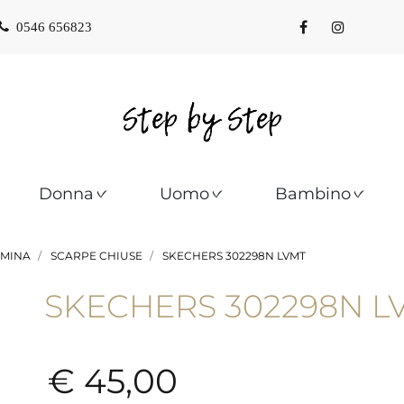
0546 656823
Donna
Uomo
Bambino
MINA
SCARPE CHIUSE
SKECHERS 302298N LVMT
SKECHERS 302298N L
€ 45,00