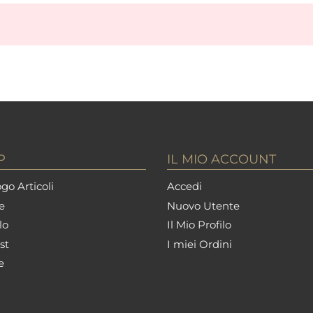
P
IL MIO ACCOUNT
go Articoli
Accedi
e
Nuovo Utente
lo
Il Mio Profilo
st
I miei Ordini
e