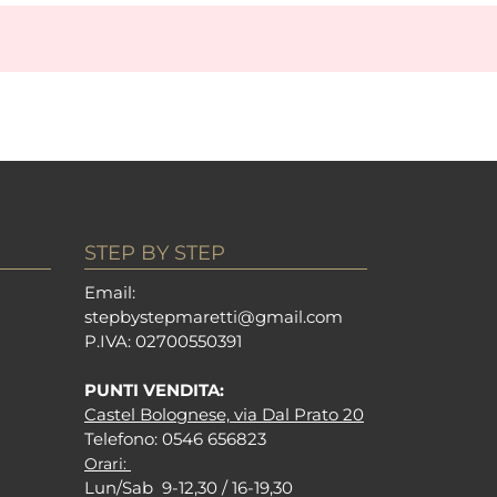
STEP BY STEP
Em
ail:
stepbystepm
aretti@gmail.com
P.I
VA: 02700550391
PUNTI VENDITA:
Castel Bolognese, via Dal Prato 20
Tel
efono: 0546 656823
Orari:
Lun/Sab 9-12,30 / 16-19,30