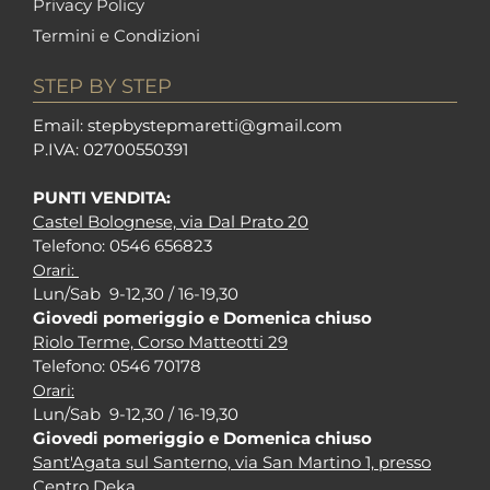
Privacy Policy
Termini e Condizioni
STEP BY STEP
Em
ail: stepbystepm
aretti@gmail.com
P.I
VA: 02700550391
PUNTI VENDITA:
Castel Bolognese, via Dal Prato 20
Tel
efono: 0546 656823
Orari:
Lun/Sab 9-12,30 / 16-19,30
Giovedi pomeriggio e Domenica chiuso
Riolo Terme, Corso Matteotti 29
Tel
efono: 0546 70178
Orari:
Lun/Sab 9-12,30 / 16-19,30
Giovedi pomeriggio e Domenica chiuso
Sant'Agata sul Santerno, via San Martino 1, presso
Centro Deka